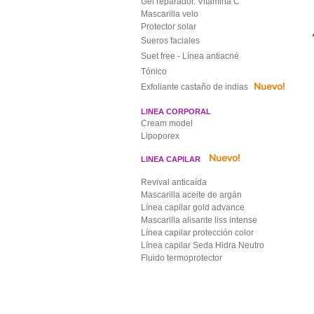
Gel reparador. Vitamina C
Mascarilla velo
Protector solar
Sueros faciales
Suet free - Línea antiacné
Tónico
Nuevo!
Exfoliante castaño de indias
LINEA CORPORAL
Cream model
Lipoporex
Nuevo!
LINEA CAPILAR
Revival anticaída
Mascarilla aceite de argán
Línea capilar gold advance
Mascarilla alisante liss intense
Línea capilar protección color
Línea capilar Seda Hidra Neutro
Fluido termoprotector